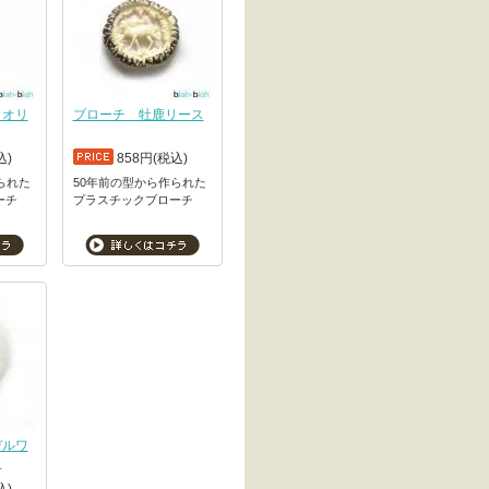
イオリ
ブローチ 牡鹿リース
込)
858円(税込)
られた
50年前の型から作られた
ーチ
プラスチックブローチ
デルワ
）