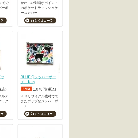
材でで
かわいい刺繍がポイント
パーポ
のポケットティッシュケ
ースカバー
バッ
BLUE Qジッパーポー
チ KItty
税込)
1,078円(税込)
クルテ
95％リサイクル素材でで
バック
きたポップなジッパーポ
ーチ