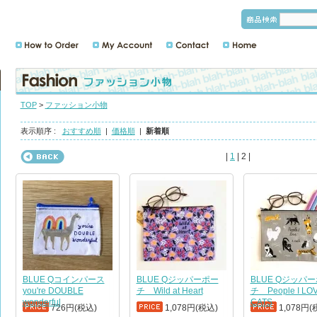
TOP
>
ファッション小物
表示順序 :
おすすめ順
|
価格順
|
新着順
|
1
| 2 |
BLUE Qコインパース
BLUE Qジッパーポー
BLUE Qジッパ
you're DOUBLE
チ Wild at Heart
チ People I LO
wonderful
CATS
726円(税込)
1,078円(税込)
1,078円(