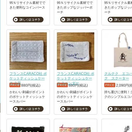
95％リサイクル素材でで
95％リサイクル素材でで
95％リサイクル素
きた便利なコインパース
きたポップなジッパーポ
きたポップなジッ
ーチ
ーチ
フランスCARACO社 ポ
フランスCARACO社 ポ
クルテク エコ
ケットティッシュケー
ケットティッシュケー
ク スクーター
ス 小花
ス ラベンダー
880円(税込)
880円(税込)
2,090円(
かわいい刺繍がポイント
かわいい刺繍がポイント
持ち運びに便利！
のポケットティッシュケ
のポケットティッシュケ
クのシンプルエコ
ースカバー
ースカバー