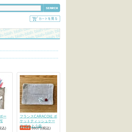
ーポー
フランスCARACO社 ポ
VE
ケットティッシュケー
ス てんとう虫
税込)
880円(税込)