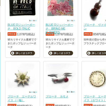
BLUE Qジッパーポー
BLUE Qジッパーポー
ブローチ ヴァ
チ BOLD ITALIC
チ BRING ME
ン
FLOWERS
1,078円(税込)
1,078円(税込)
858円(税
95％リサイクル素材でで
95％リサイクル素材でで
50年前の型から作
きたポップなジッパーポ
きたポップなジッパーポ
プラスチックブロ
ーチ
ーチ
ブローチ エーデルワ
ブローチ カモメ
ブローチ エー
イス（一輪）
イス（ホワイト