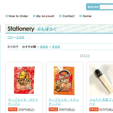
TOP
>
文房具
表示順序 :
おすすめ順
|
価格順
|
新着順
| 1 |
2
|
チップスメモ ポテト
チップスメモ ナチョ
クルテク 木製ブ
チップス
チップス
ーク
308円(税込)
308円(税込)
825円(税