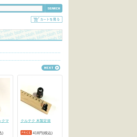
ックマ
クルテク 木製定規
込)
418円(税込)