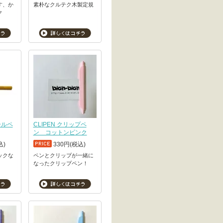
す、か
素朴なクルテク木製定規
ク
ールペ
CLIPEN クリップペ
ン コットンピンク
込)
330円(税込)
ックな
ペンとクリップが一緒に
なったクリップペン！