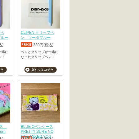
プペ
CLIPEN クリップペ
ブルー
ン ソーダブルー
込)
330円(税込)
一緒に
ペンとクリップが一緒に
ン！
なったクリップペン！
ケース
BLUE Qペンケース
orn
PRETTY SURE NO
ONE ASKED YOU