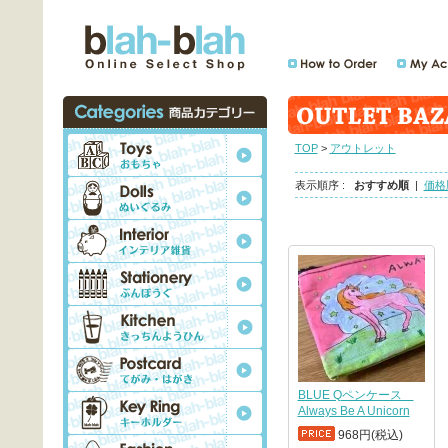
TOP
>
アウトレット
表示順序 :
おすすめ順
|
価格
BLUE Qペンケース
Always Be A Unicorn
968円(税込)