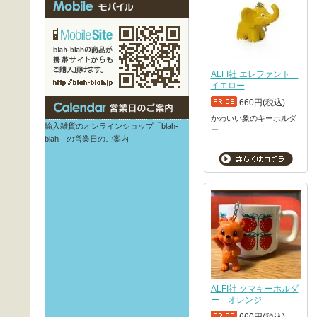
ALFI社 エレファント
イエロー
660円(税込)
かわいい象のキーホルダ
輸入雑貨のオンラインショップ「blah-
ー
blah」の営業日のご案内
ALFI社 クマキーホルダ
ー オレンジ