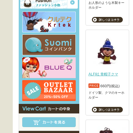
お人形のような木製キー
ホルダー
ALFI社 青帽子クマ
660円(税込)
ドイツ製、クマのキーホ
ルダー