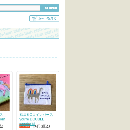
ケース
BLUE Qコインパース
orn
you're DOUBLE
wonderful
込)
726円(税込)