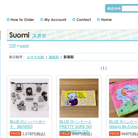
TOP
>
suomi
表示順序 :
おすすめ順
|
価格順
|
新着順
| 1 |
BLUE Qジッパーポー
BLUE Qペンケース
BLUE Qペン
チ BEARDS
PRETTY SURE NO
Always Be A Unic
ONE ASKED YOU
1,078円(税込)
968円(税込)
968円(税