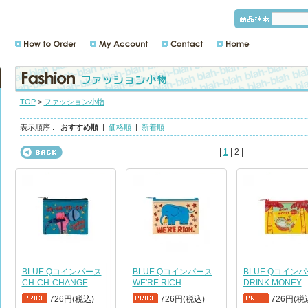
TOP
>
ファッション小物
表示順序 :
おすすめ順
|
価格順
|
新着順
|
1
| 2 |
BLUE Qコインパース
BLUE Qコインパース
BLUE Qコイン
CH-CH-CHANGE
WE'RE RICH
DRINK MONEY
726円(税込)
726円(税込)
726円(税