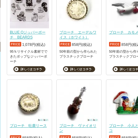
BLUE Qジッパーポー
ブローチ エーデルワ
ブローチ カモ
チ BEARDS
イス（ホワイト）
1,078円(税込)
858円(税込)
858円(税
95％リサイクル素材でで
50年前の型から作られた
50年前の型から作
きたポップなジッパーポ
プラスチックブローチ
プラスチックブロ
ーチ
ブローチ 牡鹿リース
ブローチ ヴァイオリ
ブローチ 小人
ン
コ