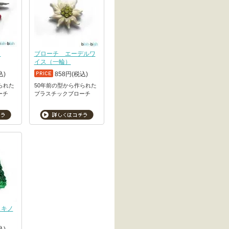
メ
ブローチ エーデルワ
イス（一輪）
込)
858円(税込)
られた
50年前の型から作られた
ーチ
プラスチックブローチ
とキノ