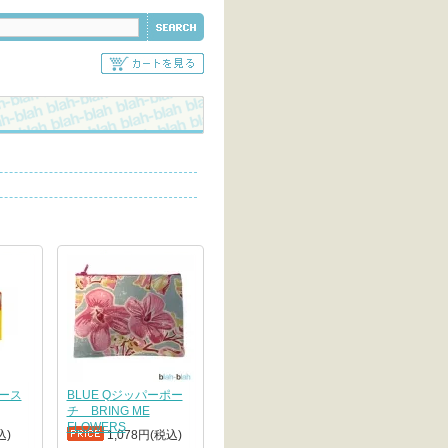
パース
BLUE Qジッパーポー
チ BRING ME
FLOWERS
込)
1,078円(税込)