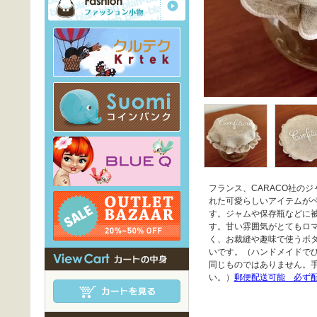
フランス、CARACO社の
れた可愛らしいアイテムが
す。ジャムや保存瓶などに
す。甘い雰囲気がとてもロ
く、お裁縫や趣味で使うボ
いです。（ハンドメイドで
同じものではありません。
い。）
郵便配送可能 必ず