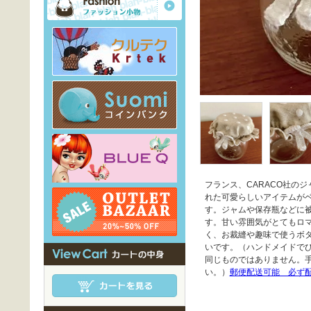
フランス、CARACO社の
れた可愛らしいアイテムが
す。ジャムや保存瓶などに
す。甘い雰囲気がとてもロ
く、お裁縫や趣味で使うボ
いです。（ハンドメイドで
同じものではありません。
い。）
郵便配送可能 必ず