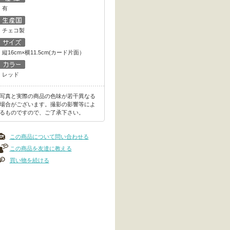
有
チェコ製
縦16cm×横11.5cm(カード片面）
レッド
写真と実際の商品の色味が若干異なる
場合がございます。撮影の影響等によ
るものですので、ご了承下さい。
この商品について問い合わせる
この商品を友達に教える
買い物を続ける