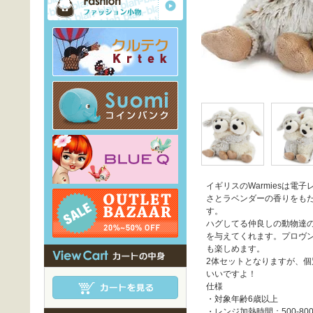
イギリスのWarmiesは電
さとラベンダーの香りをも
す。
ハグしてる仲良しの動物達
を与えてくれます。プロヴ
も楽しめます。
2体セットとなりますが、個
いいですよ！
仕様
・対象年齢6歳以上
・レンジ加熱時間：500-80