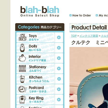
TOP
>
インテリア雑貨
>
クル
クルテク ミニ