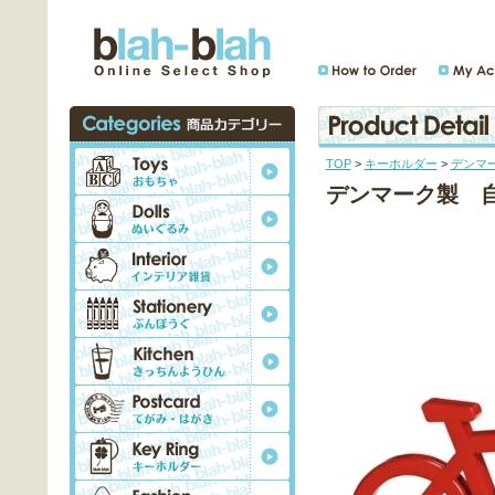
TOP
>
キーホルダー
>
デンマ
デンマーク製 